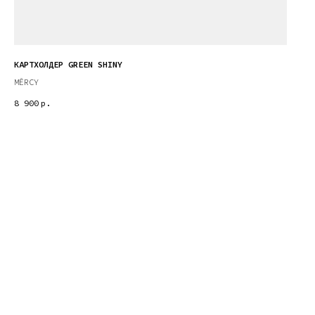
КАРТХОЛДЕР GREEN SHINY
MĒRCY
8 900
р.