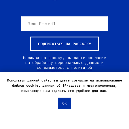
ПОДПИСАТЬСЯ НА РАССЫЛКУ
Нажимая на кнопку, вы даете согласие
на
обработку персональных данных и
соглашаетесь c политикой
конфиденциальности
Используя данный сайт, вы даете согласие на использование
файлов cookie, данных об IP-адресе и местоположении,
помогающих нам сделать его удобнее для вас.
© All Rights Reserved.
Appártment23.
ОК
Tilda
Made on