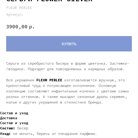
FLEUR PERLEE
Артикул:
3900,00
р.
КУПИТЬ
Серьги из серебристого бисера в форме цветочка. Застежки-
гвоздики. Подходят для повседневных и нарядных образов.
Все украшения
FLEUR PERLEE
изготавливаются вручную, это
кропотливый труд и потрясающее исполнение. Основную
коллекцию составляют инфантильные колечки с цветами самых
разных оттенков. А также выходят сезонные дропы сережек,
колье и других украшений в стилистике бренда.
Состав и уход
Доставка
Состав и уход
Состав:
бисер
Уход:
не мочить, беречь от попадания парфюма.