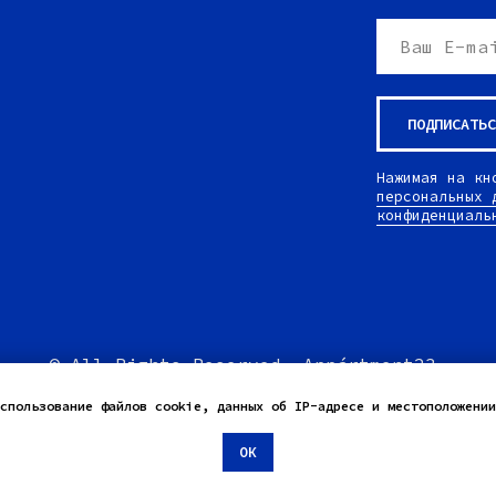
ПОДПИСАТЬС
Нажимая на кн
персональных 
конфиденциаль
© All Rights Reserved. Appártment23.
спользование файлов cookie, данных об IP-адресе и местоположении
ОК
Tilda
Made on