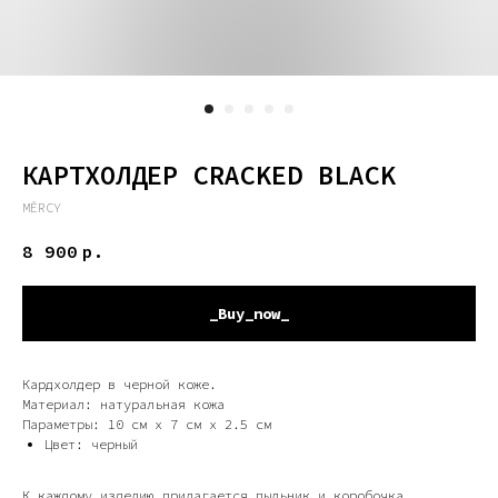
КАРТХОЛДЕР CRACKED BLACK
MĒRCY
8 900
р.
_Buy_now_
Кардхолдер в черной коже.
Материал: натуральная кожа
Параметры: 10 см x 7 см x 2.5 см
Цвет: черный
К каждому изделию прилагается пыльник и коробочка