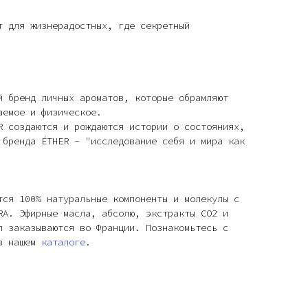
т для жизнерадостных, где секретный
й бренд личных ароматов, которые обрамляют
аемое и физическое.
R создаются и рождаются истории о состояниях,
 бренда ÉTHER - "исследование себя и мира как
тся 100% натуральные компоненты и молекулы с
RA. Эфирные масла, абсолю, экстракты СО2 и
л заказываются во Франции. Познакомьтесь с
 в нашем
каталоге
.