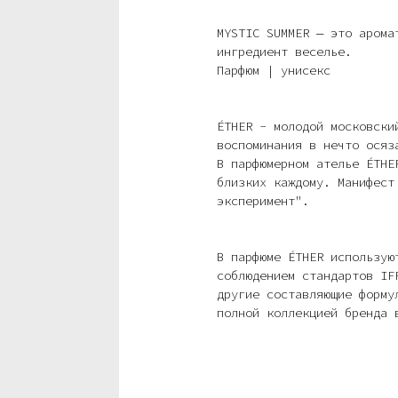
MYSTIC SUMMER — это арома
ингредиент веселье.
Парфюм | унисекс
ÉTHER - молодой московски
воспоминания в нечто осяз
В парфюмерном ателье ÉTHE
близких каждому. Манифест
эксперимент".
В парфюме ÉTHER использую
соблюдением стандартов IF
другие составляющие форму
полной коллекцией бренда