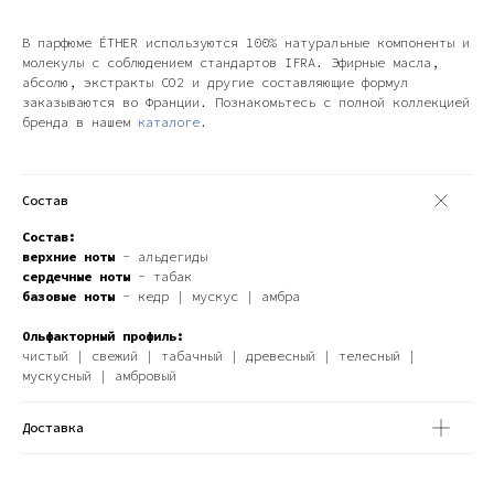
В парфюме ÉTHER используются 100% натуральные компоненты и
молекулы с соблюдением стандартов IFRA. Эфирные масла,
абсолю, экстракты СО2 и другие составляющие формул
заказываются во Франции. Познакомьтесь с полной коллекцией
бренда в нашем
каталоге
.
Состав
Состав:
верхние ноты
- альдегиды
сердечные ноты
- табак
базовые ноты
- кедр | мускус | амбра
Ольфакторный профиль:
чистый | свежий | табачный | древесный | телесный |
мускусный | амбровый
Доставка