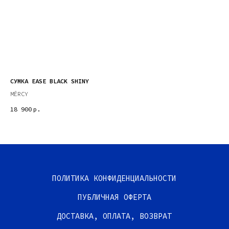
СУМКА EASE BLACK SHINY
СУ
MĒRCY
MĒ
18 900
р.
67
ПОЛИТИКА КОНФИДЕНЦИАЛЬНОСТИ
ПУБЛИЧНАЯ ОФЕРТА
ДОСТАВКА, ОПЛАТА, ВОЗВРАТ