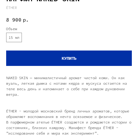
ÉTHER
8 900
р.
Объем
15 мл
КУПИТЬ
NAKED SKIN — минималистичный аромат чистой кожи. Он как
вуаль, легкая дымка с нотами кедра и мускуса остается на
теле весь день и напоминает о себе при каждом дуновении
ветра.
ÉTHER - молодой московский бренд личных ароматов, которые
обрамляют воспоминания в нечто осязаемое и физическое.
В парфюмерном ателье ÉTHER создаются и рождаются истории о
состояниях, близких каждому. Манифест бренда ÉTHER -
"исследование себя и мира как эксперимент".